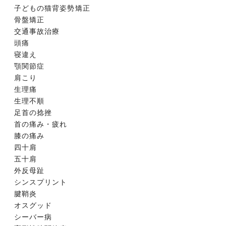
子どもの猫背姿勢矯正
骨盤矯正
交通事故治療
頭痛
寝違え
顎関節症
肩こり
生理痛
生理不順
足首の捻挫
首の痛み・疲れ
膝の痛み
四十肩
五十肩
外反母趾
シンスプリント
腱鞘炎
オスグッド
シーバー病