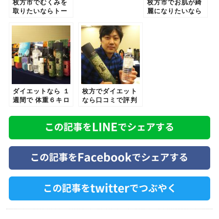
枚方市でむくみを
枚方市でお肌が綺
取りたいならトー
麗になりたいなら
タルケア整骨院
トータルケア整骨
T&C整骨院の「酵
院T&C整骨院の
素ダイエット」で
『酵素ダイエッ
決まり！！
ト』で決まり！！
ダイエットなら １
枚方でダイエット
週間で 体重６キロ
なら口コミで評判
減 ウエスト７セン
の１週間でウエス
チ減の 枚方にある
トが７㎝細くなっ
トータルケア整骨
た「酵素ダイエッ
院 T&C整骨院の
ト」トータルケア
『酵素ダイエッ
整骨院T&C整骨院
ト』