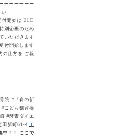
 ーーーーーーー
ださい
付開始は 21日
な特別企画のため
せていただきます
約受付開始します
約の仕方を ご報
 #『春の新
 #こども猫背姿
療 #酵素ダイエ
田新町61-4
Ｔ
集中！！
ここで