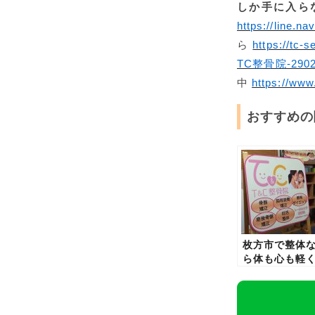
しか手に入ら
https://line.na
ら
https://tc-s
TC整骨院-29026
中
https://www
おすすめの
枚方市で整体
ら体も心も軽
なるトータル
ア整骨院Ｔ＆
整骨院で決ま
り！！