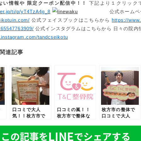
ない情報や
限定クーポン配信中！！
下記より１クリック
ver.jp/ti/p/yT4TzA4g_8
公式ホームページ
eikotuin.com/
公式フェイスブックはこちらから
https://www
5547763909/
公式インスタグラムはこちらから 日々の院内
.instagram.com/tandcseikotu
関連記事
な
口コミで大人
口コミの嵐！！
枚方市の整体で
く
気！！枚方市で
枚方市で整体な
口コミで大人
ケ
整体なら心も体
らトータルケア
気！！心も体も
Ｃ
も軽くなるトー
整骨院Ｔ＆Ｃ整
軽くなるトータ
タルケア整骨院
骨院で決ま
ルケア整骨院
Ｔ＆Ｃ整骨院で
り！！
T&C整骨院