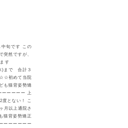
中旬です この
こで突然ですが、
します
水)まで 合計３
☆☆初めて当院
こども猫背姿勢矯
ーーーーーー 上
は2度とない！ こ
ヶ月以上通院さ
も猫背姿勢矯正
ーーーーーーー