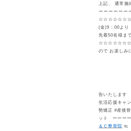
上記、 通常施
ーーーーーー
☆☆☆☆☆☆☆
(金)9：00
先着50名様ま
☆☆☆☆☆☆☆
ので お楽しみ
告いたしま
生活応援キャン
勢矯正 #産後
ット ーーーー
＆Ｃ整骨院