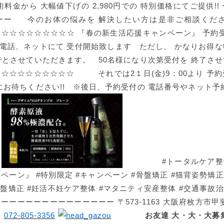
術料金から 大幅値下げの 2,980円での 特別価格にてご提供!!
ーー 今のお体の悩みを 解決したい方は是非ご相談く
☆☆☆☆☆☆☆☆☆ 『春の新生活応援キャンペーン』 予約受
より 電話、ネットにて 受付開始致します ただし、 かなりお得
でとさせていただきます。 50名様になり次第受付を 終了さ
☆☆☆☆☆☆☆☆☆ それでは2１日(金)9：00より 予
にお待ちください!! ※後日、予約受付の 電話番号やネット予
す
#トータルケア整骨院
ペーン』 #特別限定 #キャンペーン #骨盤矯正 #猫背姿勢矯正
骨盤矯正 #妊活不妊ケア整体 #マタニティ安産整体 #交通事故治
ーーーーーーーーーーーーーー 〒573-1163 大阪府枚方市甲斐
℡
072-805-3356
お友達
大・大・大募