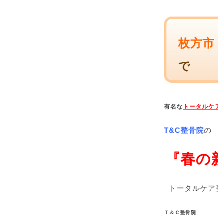
枚方市
で
有名な
トータルケ
T&C整骨院
の
『春の
トータルケア
Ｔ＆Ｃ整骨院