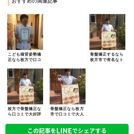
おすすめの関連記事
こども猫背姿勢矯
骨盤矯正するなら
正なら枚方で口コ
枚方市で有名なト
ミで人気のトータ
ータルケア整骨院
ルケア整骨院T&C
ことＴ＆Ｃ整骨院
整骨院
枚方で骨盤矯正な
骨盤矯正なら枚方
ら口コミで大好評
市で口コミで大人
のトータルケア整
気のトータルケア
骨院ことT&C整骨
整骨院ことT&C整
院
骨院で決まり！！