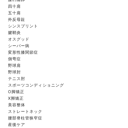
四十肩
五十肩
外反母趾
シンスプリント
腱鞘炎
オスグッド
シーバー病
変形性膝関節症
側弯症
野球肩
野球肘
テニス肘
スポーツコンディショニング
O脚矯正
X脚矯正
美容整体
ストレートネック
腰部脊柱管狭窄症
産後ケア