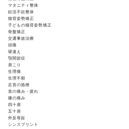
マタニティ整体
妊活不妊整体
猫背姿勢矯正
子どもの猫背姿勢矯正
骨盤矯正
交通事故治療
頭痛
寝違え
顎関節症
肩こり
生理痛
生理不順
足首の捻挫
首の痛み・疲れ
膝の痛み
四十肩
五十肩
外反母趾
シンスプリント