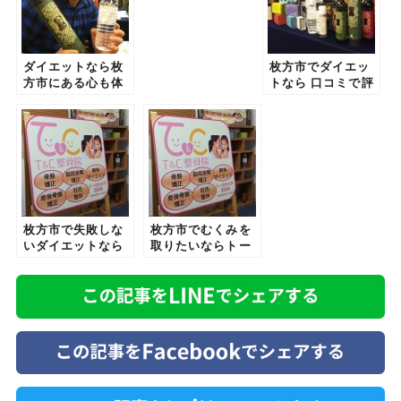
ダイエットなら枚
枚方市でダイエッ
方市にある心も体
トなら 口コミで評
も軽くなるトータ
判の酵素ダイエッ
ルケア整骨院こと
ト
Ｔ＆Ｃ整骨院
枚方市で失敗しな
枚方市でむくみを
いダイエットなら
取りたいならトー
『酵素ダイエッ
タルケア整骨院
ト』が行えるトー
T&C整骨院の「酵
タルケア整骨院
素ダイエット」で
T&C整骨院で決ま
決まり！！
り！！