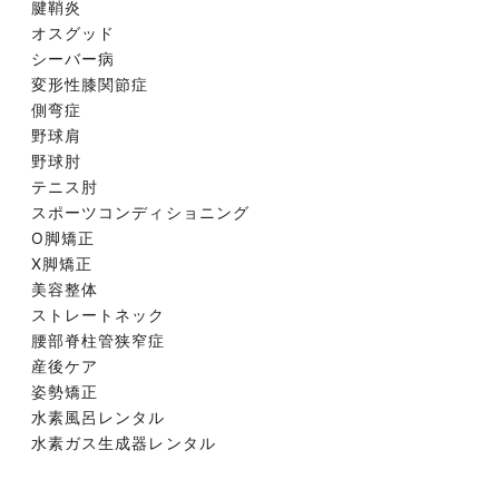
腱鞘炎
オスグッド
シーバー病
変形性膝関節症
側弯症
野球肩
野球肘
テニス肘
スポーツコンディショニング
O脚矯正
X脚矯正
美容整体
ストレートネック
腰部脊柱管狭窄症
産後ケア
姿勢矯正
水素風呂レンタル
水素ガス生成器レンタル