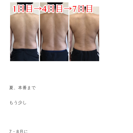
夏、本番まで
もう少し
7
・
8
月に