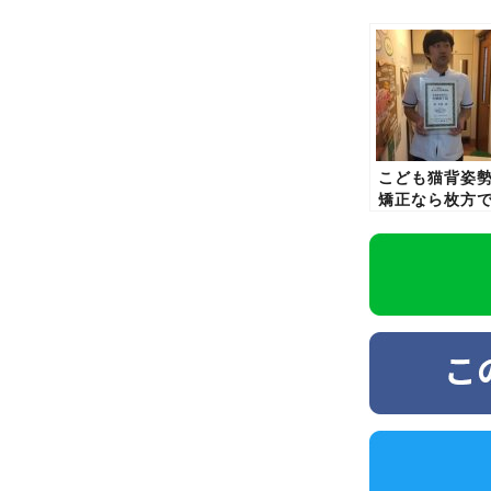
こども猫背姿
矯正なら枚方
口コミで人気
トータルケア
骨院T&C整骨