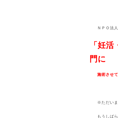
ＮＰＯ法
「妊活
門に
施術させ
※ただい
もうしば