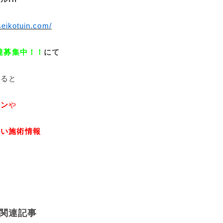
-seikotuin.com/
友達募集中！！
にて
なると
ポン
や
しい施術情報
！
関連記事