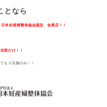
ことなら
 日本妊産婦整体協会認定 会員店！！
は
は当院だけ！！
体でも３店舗のみ！！