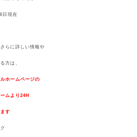
月6日現在
にさらに詳しい情報や
ある方は、
ャルホームページの
ームより24H
ります
ック