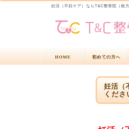
妊活（不妊ケア）ならT&C整骨院（枚
HOME
初めての方へ
妊活（
くださ