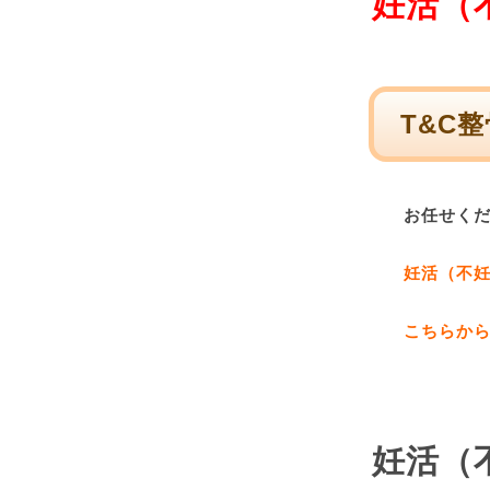
妊活（
T&C
お任せく
妊活（不
こちらか
妊活（