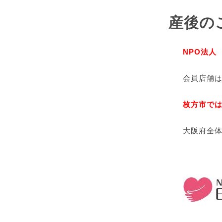
産後
の
NPO法人
会員店舗
枚方市で
大阪府全