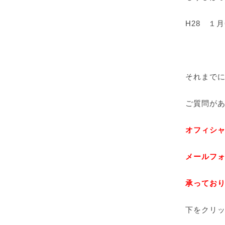
H28 １
それまで
ご質問が
オフィシ
メールフォ
承ってお
下をクリ