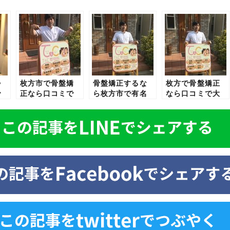
勢
枚方市で骨盤矯
骨盤矯正するな
枚方で骨盤矯正
で
正なら口コミで
ら枚方市で有名
なら口コミで大
の
評判のトータル
なトータルケア
好評のトータル
整
ケア整骨院こと
整骨院ことＴ＆
ケア整骨院こと
院
Ｔ＆Ｃ整骨院
Ｃ整骨院
T&C整骨院